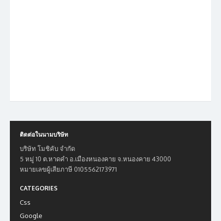
ติดต่อในนามบริษัท
บริษัท โมชิคับ จำกัด
5 หมู่ 10 ต.หาดคำ อ.เมืองหนองคาย จ.หนองคาย 43000
หมายเลขผู้เสียภาษี 0105562173971
CATEGORIES
Css
Google