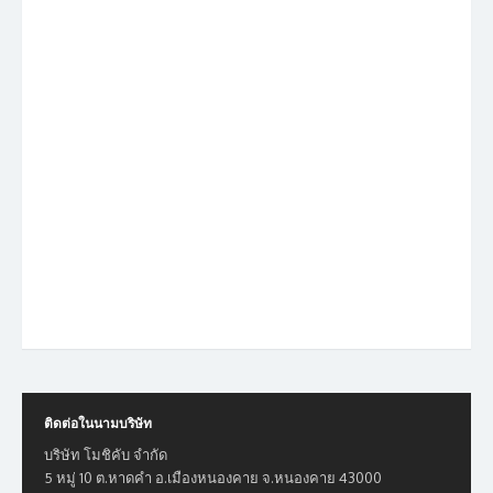
ติดต่อในนามบริษัท
บริษัท โมชิคับ จำกัด
5 หมู่ 10 ต.หาดคำ อ.เมืองหนองคาย จ.หนองคาย 43000