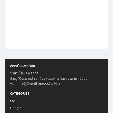
ติดต่อในนามบริษัท
บริษัท โมชิคับ จำกัด
5 หมู่ 10 ต.หาดคำ อ.เมืองหนองคาย จ.หนองคาย 43000
หมายเลขผู้เสียภาษี 0105562173971
CATEGORIES
Css
Google