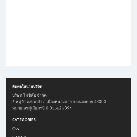
ติดต่อในนามบริษัท
บริษัท โมชิคับ จำกัด
5 หมู่ 10 ต.หาดคำ อ.เมืองหนองคาย จ.หนองคาย 43000
หมายเลขผู้เสียภาษี 0105562173971
CATEGORIES
Css
Google