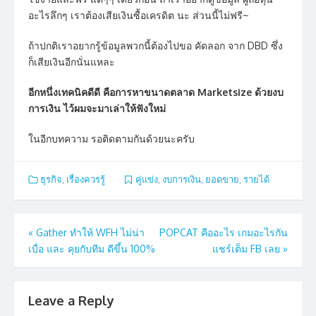
อะไรลึกๆ เราต้องเสียเงินซื้อเครดิต นะ ส่วนนี้ไม่ฟรี~
ถ้าปกติเราอยากรู้ข้อมูลพวกนี้ต้องไปขอ คัดลอก จาก DBD ซึ่ง
ก็เสียเงินอีกนั่นแหละ
อีกหนึ่งเทคนิคดีดี คือการหาขนาดตลาด Marketsize ด้วยงบ
การเงิน ไว้ผมจะมาเล่าให้ฟังใหม่
ในอีกบทความ รอติดตามกันด้วยนะครับ
ธุรกิจ
,
เรื่องควรรู้
คู่แข่ง
,
งบการเงิน
,
ยอดขาย
,
รายได้
Post
«
Gather ทำให้ WFH ไม่น่า
POPCAT คืออะไร เกมอะไรกัน
เบื่อ และ คุยกับทีม ดีขึ้น 100%
แชร์เต็ม FB เลย
»
navigation
Leave a Reply