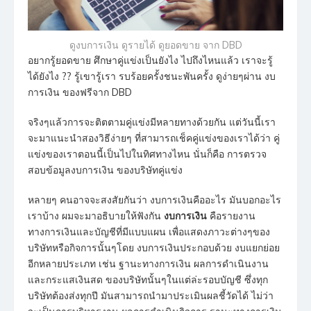
ดูงบการเงิน ดูรายได้ ดูยอดขาย จาก DBD
อยากรู้ยอดขาย ศึกษาคู่แข่งเป็นยังไง ไปถึงไหนแล้ว เราจะรู้
ได้ยังไง ?? รู้เขารู้เรา รบร้อยครั้งชนะพันครั้ง ดูง่ายๆผ่าน งบ
การเงิน ของฟรีจาก DBD
จริงๆแล้วการจะติตตามคู่แข่งมีหลายทางด้วยกัน แต่วันนี้เรา
จะมาแนะนำสองวิธีง่ายๆ ที่สามารถเช็คคู่แข่งของเราได้ว่า คู่
แข่งของเราตอนนี้เป็นไปในทิศทางไหน นั่นก็คือ การตรวจ
สอบข้อมูลงบการเงิน ของบริษัทคู่แข่ง
หลายๆ คนอาจจะสงสัยกันว่า งบการเงินคืออะไร มันบอกอะไร
เราบ้าง ผมจะมาอธิบายให้ฟังกัน
งบการเงิน
คือรายงาน
ทางการเงินและบัญชีที่มีแบบแผน เพื่อแสดงภาวะต่างๆของ
บริษัทหรือกิจการนั้นๆโดย งบการเงินประกอบด้วย งบแยกย่อย
อีกหลายประเภท เช่น ฐานะทางการเงิน ผลการดำเนินงาน
และกระแสเงินสด ของบริษัทนั้นๆในแต่ล่ะรอบบัญชี ซึ่งทุก
บริษัทต้องส่งทุกปี มันสามารถนำมาประเมินผลชี้วัดได้ ไม่ว่า