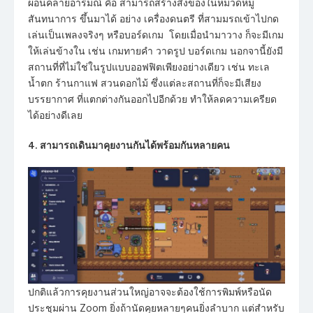
ผ่อนคลายอารมณ์ คือ สามารถสร้างสิ่งของในหมวดหมู่
สันทนาการ ขึ้นมาได้ อย่าง เครื่องดนตรี ที่สามมรถเข้าไปกด
เล่นเป็นเพลงจริงๆ หรือบอร์ดเกม โดยเมื่อนำมาวาง ก็จะมีเกม
ให้เล่นข้างใน เช่น เกมทายคำ วาดรูป บอร์ดเกม นอกจานี้ยังมี
สถานที่ที่ไม่ใช่ในรูปแบบออฟฟิตเพียงอย่างเดียว เช่น ทะเล
น้ำตก ร้านกาแฟ สวนดอกไม้ ซึ่งแต่ละสถานที่ก็จะมีเสียง
บรรยากาศ ที่แตกต่างกันออกไปอีกด้วย ทำให้ลดความเครียด
ได้อย่างดีเลย
4. สามารถเดินมาคุยงานกันได้พร้อมกันหลายคน
ปกติแล้วการคุยงานส่วนใหญ่อาจจะต้องใช้การพิมพ์หรือนัด
ประชุมผ่าน Zoom ยิ่งถ้านัดคุยหลายๆคนยิ่งลำบาก แต่สำหรับ