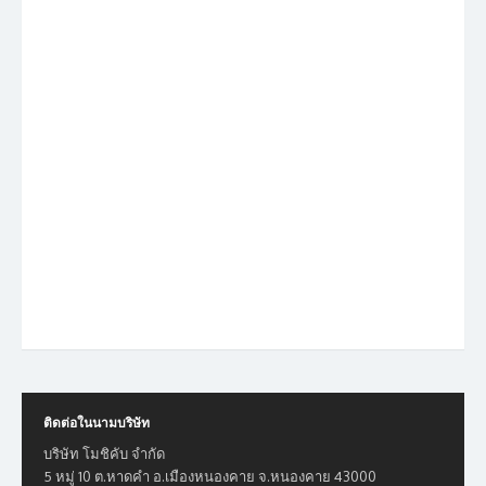
ติดต่อในนามบริษัท
บริษัท โมชิคับ จำกัด
5 หมู่ 10 ต.หาดคำ อ.เมืองหนองคาย จ.หนองคาย 43000