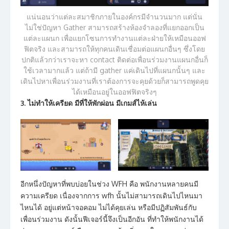
แน่นอนว่าแต่ละสมาชิกภายในองค์กรมีจำนวนมาก แต่นั่น
ไม่ใช่ปัญหา Gather สามารถสร้างห้องจำลองที่แยกออกเป็น
แต่ละแผนก เพื่อแยกโซนการทำงานแต่ละฝ่ายให้เหมือนออฟ
ฟิตจริง และสามารถให้ทุกคนเดินเชื่อมต่อแผนกอื่นๆ ซึ่งโดย
ปกติแล้วกว่าเราจะหา contact ติดต่อเพื่อนร่วมงานแผนกอื่นก็
ใช้เวลามากแล้ว แต่ถ้ามี gather แค่เดินไปที่แผนกนั้นๆ และ
เดินไปหาเพื่อนร่วมงานที่เราต้องการจะคุยด้วยก็สามารถพูดคุย
ได้เหมือนอยู่ในออฟฟิตจริงๆ
3. ไม่ทำให้เครียด มีที่ให้พักผ่อน มีเกมส์ไห้เล่น
อีกหนึ่งปัญหาที่พบบ่อยในช่วง WFH คือ พนักงานหลายคนมี
ความเครียด เนื่องจากการ wfh นั้นไม่สามารถเดินไปไหนมา
ไหนได้ อยู่แต่หน้าจอคอม ไม่ได้คุยเล่น หรือมีปฏิสัมพันธ์กับ
เพื่อนร่วมงาน ดังนั้นฟีเจอร์นี้จึงเป็นอีกอัน ที่ทำให้พนักงานได้