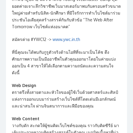
ยอดค่ายเจาะลึกวิชาชีพเว็บมาสเตอร์มาพบกับครอบครัวขนาด
ใหญ่ค่ายสำหรับนิสิต-นักศึกษา ที่มีใจรักการทำเว็บไซต์มาร่วม
ประชันไอเดียสุดสร้างสรรค์กันกับหัวข้อ “The Web After
Tomorrow เว็บไซต์แห่งอนาคต”
สมัครค่าย #YWC12 ->
www.ywc.in.th
ที่นี่คุณจะได้พบกับกูรูตัวจริงด้านไอทีที่จะมาเป็นโค้ช ดึง
ศักยภาพความเป็นมืออาชีพในตัวคุณออกมาโดยในค่ายแบ่ง
ออกเป็น 4 สาขาให้ได้เลือกตามความถนัดและความสนใจ
ดังนี้
Web Design
ตราตรึงทั้งสายตาและหัวใจของผู้ใช้เว็บด้วยศาสตร์และศิลป์
แห่งการออกแบบมาร่วมสร้างเว็บไซต์ที่โดดเด่นมีเอกลักษณ์
และน่าสนใจ ผ่านจินตนาการและฝีมือของคุณ
Web Content
วางกับดัก สะกดให้ผู้ชมติดเว็บไซต์ของคุณ ราวกับติดซีรีย์ มา
เค้นประกายความคิดสร้างสรรค์ในตัวคุณ เนรมิตเนื้อหาที่น่า