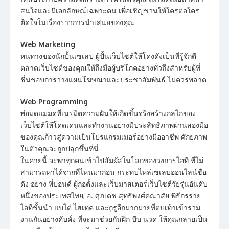
สนใจและมีเอกลักษณ์เฉพาะตน เพื่อเชิญชวนให้ใครต่อใคร
ติดใจในเรื่องราวการนำเสนอของคุณ
Web Marketing
หนทางของนักปั้นเซเลป ผู้ปั้นเว็บไซต์ให้โด่งดังเป็นที่รู้จักตี
ตลาดเว็บไซต์ของคุณให้ถึงมือผู้บริโภคอย่างทั่วถึงสำหรับผู้ที่
ชื่นชอบการวางแผนโฆษณาและประชาสัมพันธ์ ไม่ควรพลาด
Web Programming
พ่อมดแม่มดที่เนรมิตความฝันให้เกิดขึ้นจริงสร้างกลไกของ
เว็บไซต์ให้โดดเด่นและทำงานอย่างมีประสิทธิภาพผ่านสองมือ
ของคุณก้าวสู่ความเป็นโปรแกรมเมอร์อย่างมืออาชีพ ศักยภาพ
ในตัวคุณจะถูกปลุกขึ้นที่นี่
ในค่ายนี้ จะพาทุกคนเข้าไปสัมผัสในโลกของวงการไอที ที่ไม่
สามารถหาได้จากที่ไหนมาก่อน กระทบไหล่เซเลบออนไลน์ชื่อ
ดัง อย่าง พี่ปอนด์ ผู้ก่อตั้งและเว็บมาสเตอร์เว็บไซต์วัยรุ่นอันดับ
หนึ่งของประเทศไทย, อ. ศุภเดช สุทธิพงศ์คณาสัย พิธีกรราย
ไอทีชั้นนำ แบไต๋ ไฮเทค และกูรูอีกมากมายที่ตบเท้าเข้าร่วม
งานกันอย่างคับคั่ง ที่จะมาช่วยกันฝึก บีบ นวด ให้คุณกลายเป็น