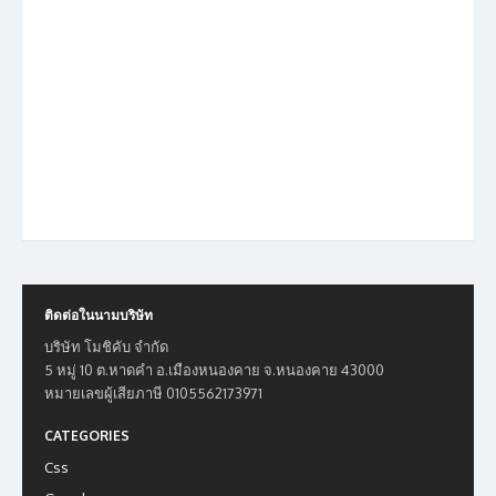
ติดต่อในนามบริษัท
บริษัท โมชิคับ จำกัด
5 หมู่ 10 ต.หาดคำ อ.เมืองหนองคาย จ.หนองคาย 43000
หมายเลขผู้เสียภาษี 0105562173971
CATEGORIES
Css