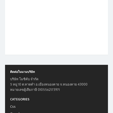
ติดต่อในนามบริษัท
บริษัท โมชิคับ จำกัด
5 หมู่ 10 ต.หาดคำ อ.เมืองหนองคาย จ.หนองคาย 43000
หมายเลขผู้เสียภาษี 0105562173971
CATEGORIES
Css