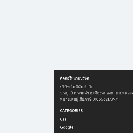
ติดต่อในนามบริษัท
บริษัท โมชิคับ จำกัด
5 หมู่ 10 ต.หาดคำ อ.เมืองหนองคาย จ.หนอ
หมายเลขผู้เสียภาษี 0105562173971
CATEGORIES
Css
Google