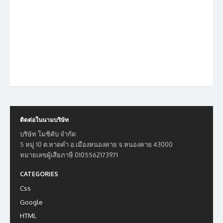
ติดต่อในนามบริษัท
บริษัท โมชิคับ จำกัด
5 หมู่ 10 ต.หาดคำ อ.เมืองหนองคาย จ.หนองคาย 43000
หมายเลขผู้เสียภาษี 0105562173971
CATEGORIES
Css
Google
HTML