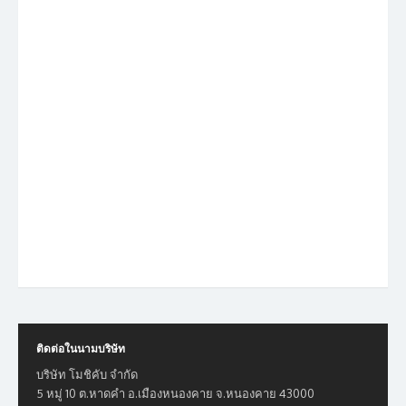
ติดต่อในนามบริษัท
บริษัท โมชิคับ จำกัด
5 หมู่ 10 ต.หาดคำ อ.เมืองหนองคาย จ.หนองคาย 43000