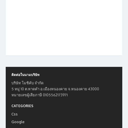
ติดต่อในนามบริษัท
บริษัท โมชิคับ จำกัด
5 หมู่ 10 ต.หาดคำ อ.เมืองหนองคาย จ.หนองคาย 43000
หมายเลขผู้เสียภาษี 0105562173971
CATEGORIES
Css
Google